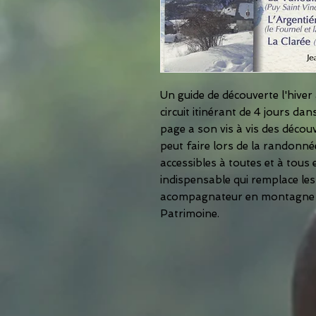
Un guide de découverte l'hiver a
circuit itinérant de 4 jours d
page a son vis à vis des découv
peut faire lors de la randonn
accessibles à toutes et à tous 
indispensable qui remplace les
acompagnateur en montagne lo
Patrimoine.