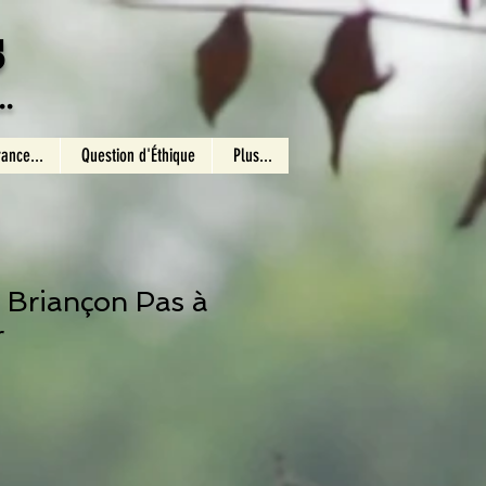
s
.
rance...
Question d'Éthique
Plus...
 Briançon Pas à
r