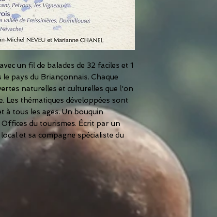
vec un fil de balades de 32 faciles et 1
ans le pays du Briançonnais. Chaque
ertes naturelles et culturelles que l'on
ée. Les thématiques développées sont
et à tous les ages. Un bouquin
 Offices du tourismes. Écrit par un
cal et sa compagne spécialiste du