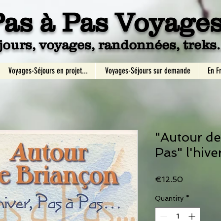
Pa
s à Pas Voyage
jours, voyages, randonnées, treks..
Voyages-Séjours en projet...
Voyages-Séjours sur demande
En F
"Autour de
Pas" l'hive
Price
€12.50
Quantity
*