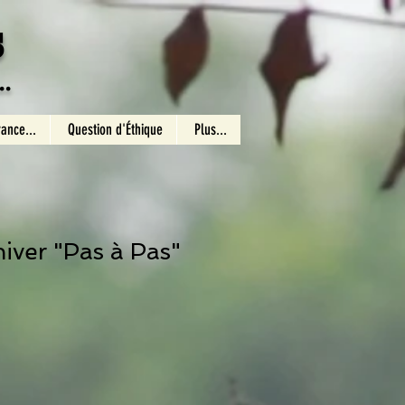
s
.
rance...
Question d'Éthique
Plus...
hiver "Pas à Pas"