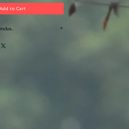
Add to Cart
nclus...