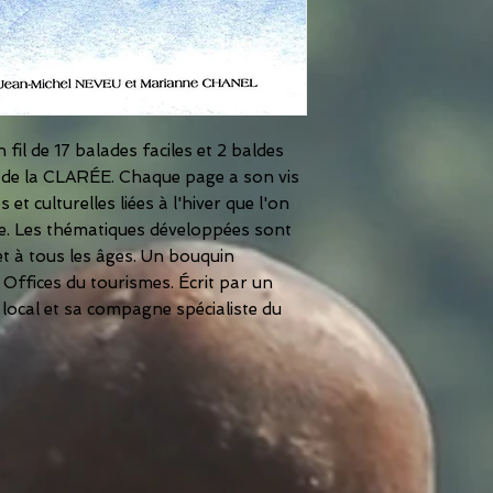
fil de 17 balades faciles et 2 baldes
ée de la CLARÉE. Chaque page a son vis
 et culturelles liées à l'hiver que l'on
ée. Les thématiques développées sont
et à tous les âges. Un bouquin
 Offices du tourismes. Écrit par un
cal et sa compagne spécialiste du