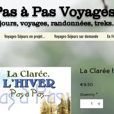
Pa
s à Pas Voyage
jours, voyages, randonnées, treks..
Voyages-Séjours en projet...
Voyages-Séjours sur demande
En F
La Clarée 
Price
€9.50
Quantity
*