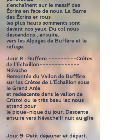
s’enchaînent sur le massif des
Écrins en face de nous. La Barre
des Écrins et tous
les plus hauts somments sont
devant nos yeux. Du col nous
descendons , ensuite,
vers les Alpages de Buffère et le
refuge.
Jour 8 : Buffere ---------Crêtes
de l’Échaillon-------------
Névache
Remontée du Vallon de Buffère
sur les Crêtes de L’Échaillon sous
le Grand Aréa
et redescente dans le vallon de
Cristol ou le très beau lac nous
attend pour
le pique-nique du jour. Descente
ensuite vers Névache!!! nuit au gîte
.
Jour 9: Petit déjeuner et départ.