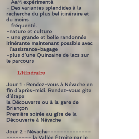
AeM expérimenté.
- Des variantes splendides à la
recherche du plus bel itinéraire et
du moins
fréquenté.
-nature et culture
- une grande et belle randonnée
itinérante maintenant possible avec
l’assistance-bagage
-plus d’une Quinzaine de lacs sur
le parcours
L'itinéraire
Jour 1 : Rendez-vous à Névache en
fin d’après-midi. Rendez-vous gite
d’étape
la Découverte ou à la gare de
Briançon
Première soirée au gîte de la
Découverte à Névache
Jour 2 : Névache--------------
-------- la Vallée Étroite par le