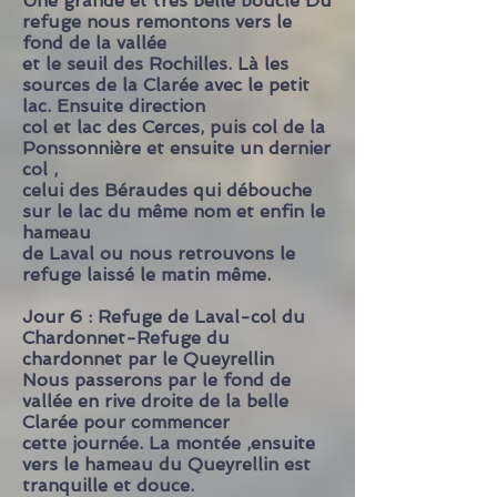
Une grande et très belle boucle Du
refuge nous remontons vers le
fond de la vallée
et le seuil des Rochilles. Là les
sources de la Clarée avec le petit
lac. Ensuite direction
col et lac des Cerces, puis col de la
Ponssonnière et ensuite un dernier
col ,
celui des Béraudes
qui débouche
sur le lac du même nom et enfin le
hameau
de Laval ou nous retrouvons le
refuge laissé le matin même.
Jour 6 : Refuge de Laval-col du
Chardonnet-Refuge du
chardonnet par le Queyrellin
Nous passerons par le fond de
vallée en rive droite de la belle
Clarée pour commencer
cette journée. La montée ,ensuite
vers le hameau du Queyrellin est
tranquille et douce.