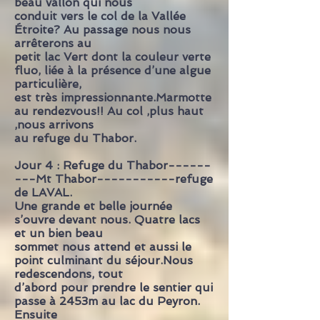
beau vallon qui nous
conduit vers le col de la Vallée
Étroite? Au passage nous nous
arrêterons au
petit lac Vert dont la couleur verte
fluo, liée à la présence d’une algue
particulière,
est très impressionnante.Marmotte
au rendezvous!! Au col ,plus haut
,nous arrivons
au refuge du Thabor.
Jour 4 : Refuge du Thabor------
---Mt Thabor-----------refuge
de LAVAL.
Une grande et belle journée
s’ouvre devant nous. Quatre lacs
et un bien beau
sommet nous attend et aussi le
point culminant du séjour.Nous
redescendons, tout
d’abord pour prendre le sentier qui
passe à 2453m au lac du Peyron.
Ensuite