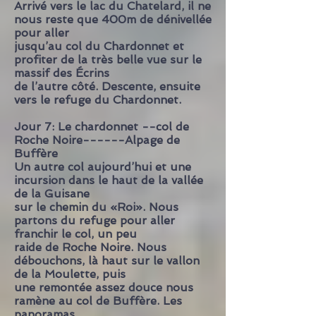
Arrivé vers le lac du Chatelard, il ne
nous reste que 400m de dénivellée
pour aller
jusqu’au col du Chardonnet et
profiter de la très belle vue sur le
massif des Écrins
de l’autre côté. Descente, ensuite
vers le refuge du Chardonnet.
Jour 7: Le chardonnet --col de
Roche Noire------Alpage de
Buffère
Un autre col aujourd’hui et une
incursion dans le haut de la vallée
de la Guisane
sur le chemin du «Roi». Nous
partons du refuge pour aller
franchir le col, un peu
raide de Roche Noire. Nous
débouchons, là haut sur le vallon
de la Moulette, puis
une remontée assez douce nous
ramène au col de Buffère. Les
panoramas