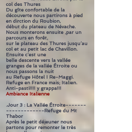
col des Thures
Du gîte confortable de la
découverte nous partirons à pied
en dirction du Roubion,
début du plateau de Névache.
Nous monterons ensuite ,par un
parcours en forêt,
sur le plateau des Thures jusqu’au
col et au petit lac de Chavillon.
Ensuite c’est une
belle descente vers la vallée
granges de la vallée Étroite ou
nous passons la nuit
au Refuge Hôtel I Re-Maggi.
Refuge en France mais; Italien.
Anti-pasti!!!! y grappa!!!
Ambiance Italienne
.Jour 3 : La Vallée Étroite-------
-------------Refuge du Mt
Thabor
Après le petit déjeuner nous
partons pour remonter le très