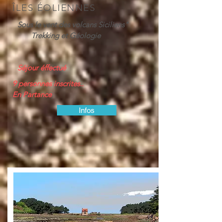
ÎLES ÉOLIENNES
Sous le vent des volcans Siciliens"
Trekking et Géologie
Séjour éffectué
9 personnes inscrites..
En Partance
Infos