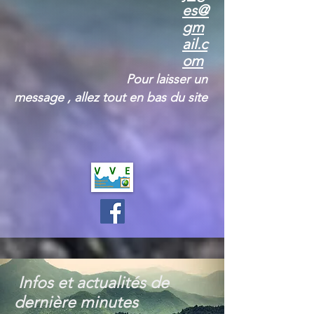
es@
gm
ail.c
om
Pour laiss
er un
message , allez tout en bas du site
Infos et actualités de
dernière minutes