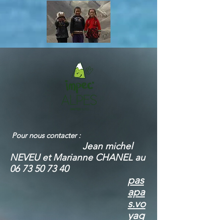
Pour nous contacter
:
Jean mic
hel
NEVEU et Marianne CHANEL au
06 73 50 73 40
pas
apa
s.vo
yag