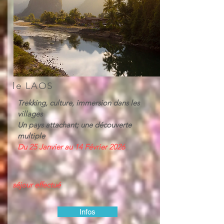
le LAOS
Trekking, culture, immersion dans les
villages
Un pays attachant; une découverte
multiple
Du 25 Janvier au 14 Février 2026
séjour effectué
Infos